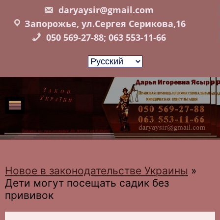
Skip
daryaysir@gmail.com
to
Запорожье, ул.Сергея Серикова,16
content
050 569-27-88; 063 553-11-66
Новое в законодательстве Украины
»
Дети могут посещать садик без
прививок