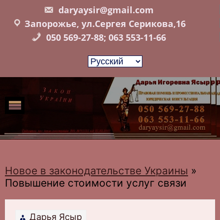
Skip
daryaysir@gmail.com
to
Запорожье, ул.Сергея Серикова,16
content
050 569-27-88; 063 553-11-66
Новое в законодательстве Украины
»
Повышение стоимости услуг связи
Дарья Ясыр