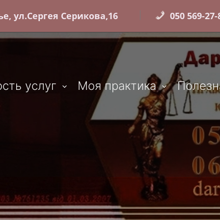
е, ул.Сергея Серикова,16
050 569-27-8
сть услуг
Моя практика
Полезн