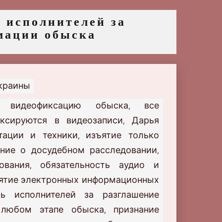
 исполнителей за
мации обыска
Украины
ю видеофиксацию обыска
все
,
иксируются в видеозаписи
Дарья
,
тации и техники
изъятие только
,
ние о досудебном расследовании
,
ования
обязательность аудио и
,
ъятие электронных информационных
сть исполнителей за разглашение
 любом этапе обыска
признание
,