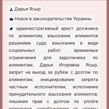
Дарья Ясыр
Новое в законодательстве Украины
административный арест должника
по алиментам
взыскание алиментов
,
решением суда
взыскание в виде
,
социальных работ
временные
,
ограничения для задолжника по
алиментам
Дарья Игоревна Ясыр
,
,
запрет на выезд за рубеж с долгом по
алиментам
инициирование запрета
,
частным исполнителем
исполнение
,
принудительного взыскания алиментов
,
лишение прав с долгом по уплате
алиментов
освобождение от уплаты
,