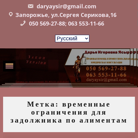
Skip
daryaysir@gmail.com
to
Запорожье, ул.Сергея Серикова,16
content
050 569-27-88; 063 553-11-66
Метка:
временные
ограничения для
задолжника по алиментам