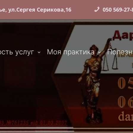
е, ул.Сергея Серикова,16
050 569-27-8
сть услуг
Моя практика
Полезн