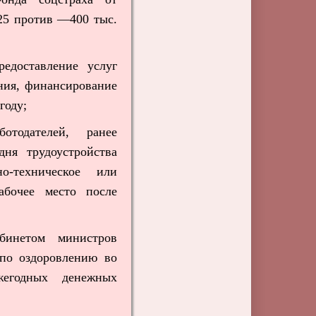
125 против —400 тыс.
едоставление услуг
ения, финансирование
году;
тодателей, ранее
ня трудоустройства
о-техническое или
абочее место после
бинетом министров
 по оздоровлению во
жегодных денежных