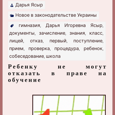
Дарья Ясыр
Новое в законодательстве Украины
гимназия
Дарья Игоревна Ясыр
,
,
документы
зачисление
знания
класс
,
,
,
,
лицей
отказ
первый
поступление
,
,
,
,
прием
проверка
процедура
ребенок
,
,
,
,
собеседование
школа
,
Ребенку не могут
отказать в праве на
обучение