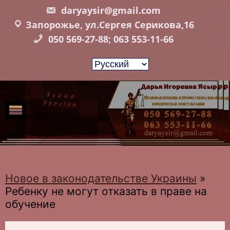
Skip
daryaysir@gmail.com
to
Запорожье, ул.Сергея Серикова,16
content
050 569-27-88; 063 553-11-66
Новое в законодательстве Украины
»
Ребенку не могут отказать в праве на
обучение