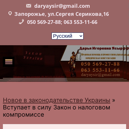
Skip
daryaysir@gmail.com
to
Запорожье, ул.Сергея Серикова,16
content
050 569-27-88; 063 553-11-66
Новое в законодательстве Украины
»
Вступает в силу Закон о налоговом
компромиссе