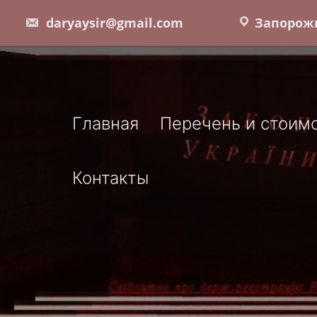
Skip
daryaysir@gmail.com
Запорожь
to
content
Главная
Перечень и стоимо
Контакты