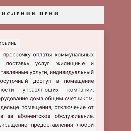
числения пени
Украины
а просрочку оплаты коммунальных
а поставку услуг
жилищные и
,
ставленные услуги
индивидуальный
,
лосуточный доступ в помещение
ьности управляющих компаний
,
орудование дома общим счетчиком
,
ладельце помещения
отключение от
,
та за абонентское обслуживание
,
екращение предоставления любой