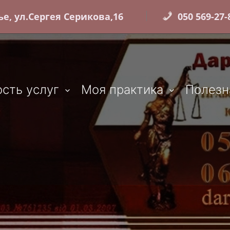
е, ул.Сергея Серикова,16
050 569-27-8
сть услуг
Моя практика
Полезн