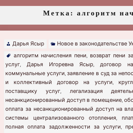
Метка:
алгоритм на
Дарья Ясыр
Новое в законодательстве 
алгоритм начисления пени
возврат пени з
,
услуг
Дарья Игоревна Ясыр
договор н
,
,
коммунальные услуги
заявление в суд за непо
,
и коллективный договор на услуги
круг
,
поставщику услуг
легализация деятел
,
несанкционированный доступ в помещение
об
,
оплата за несанкционированный доступ на в
системы централизованного отопления
пла
,
полная оплата задолженности за услуги
пр
,