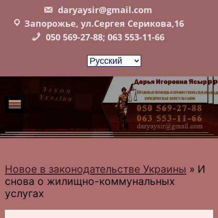
Skip
daryaysir@gmail.com
to
Запорожье, ул.Сергея Серикова,16
content
050 569-27-88; 063 553-11-66
Новое в законодательстве Украины
»
И
снова о жилищно-коммунальных
услугах