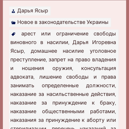
Дарья Ясыр
Новое в законодательстве Украины
арест или ограничение свободы
виновного в насилии
Дарья Игоревна
,
Ясыр
домашнее насилие уголовное
,
преступление
запрет на право владения
,
и ношения оружия
консультация
,
адвоката
лишение свободы и права
,
занимать определенные должности
,
наказание за насильственные действия
,
наказание за принуждение к браку
,
наказание общественными работами
,
наказания за принуждение к аборту или
стерилизации
перечень наказаний за
,