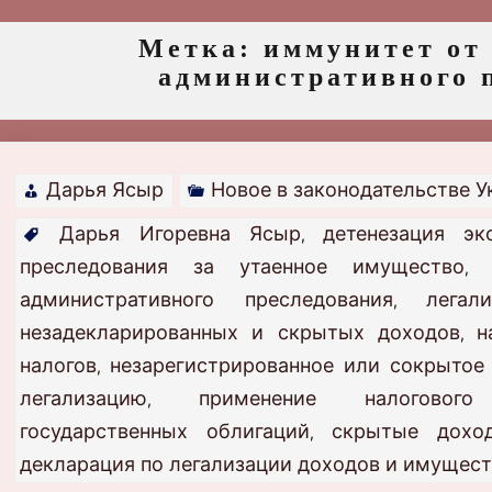
Метка:
иммунитет от 
административного 
Дарья Ясыр
Новое в законодательстве 
Дарья Игоревна Ясыр
детенезация э
,
преследования за утаенное имущество
административного преследования
легал
,
незадекларированных и скрытых доходов
н
,
налогов
незарегистрированное или сокрытое
,
легализацию
применение налогового
,
государственных облигаций
скрытые дохо
,
декларация по легализации доходов и имущест