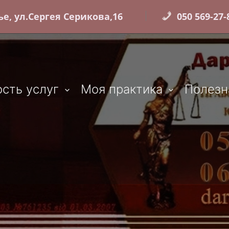
е, ул.Сергея Серикова,16
050 569-27-8
сть услуг
Моя практика
Полезн