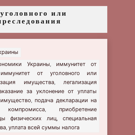
уголовного или
преследования
Украины
кономики Украины
иммунитет от
,
иммунитет от уголовного или
,
изация имущества
легализация
,
аказание за уклонение от уплаты
 имущество
подача декларации на
,
 компромисса
приобретение
,
ды физических лиц
специальная
,
ва
уплата всей суммы налога
,