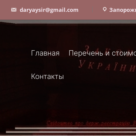
Skip
daryaysir@gmail.com
Запорожь
to
content
Главная
Перечень и стоимо
Контакты