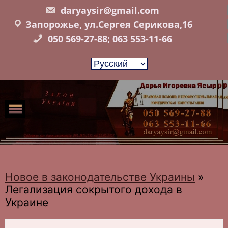
Skip
daryaysir@gmail.com
to
Запорожье, ул.Сергея Серикова,16
content
050 569-27-88; 063 553-11-66
Новое в законодательстве Украины
»
Легализация сокрытого дохода в
Украине