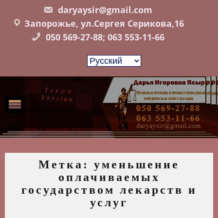
Skip
daryaysir@gmail.com
to
Запорожье, ул.Сергея Серикова,16
content
050 569-27-88; 063 553-11-66
Метка:
уменьшение
оплачиваемых
государством лекарств и
услуг