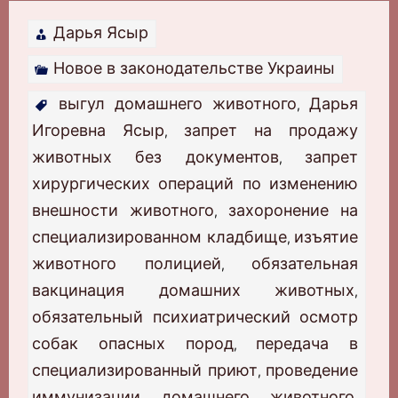
Дарья Ясыр
Новое в законодательстве Украины
выгул домашнего животного
Дарья
,
Игоревна Ясыр
запрет на продажу
,
животных без документов
запрет
,
хирургических операций по изменению
внешности животного
захоронение на
,
специализированном кладбище
изъятие
,
животного полицией
обязательная
,
вакцинация домашних животных
,
обязательный психиатрический осмотр
собак опасных пород
передача в
,
специализированный приют
проведение
,
иммунизации домашнего животного
,