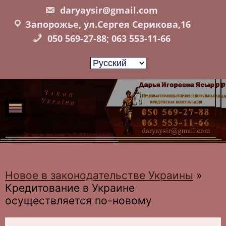
Skip
daryaysir@gmail.com
to
Запорожье, ул.Сергея Серикова,16
content
050 569-27-88; 063 553-11-66
Новое в законодательстве Украины
»
Кредитование в Украине
осуществляется по-новому