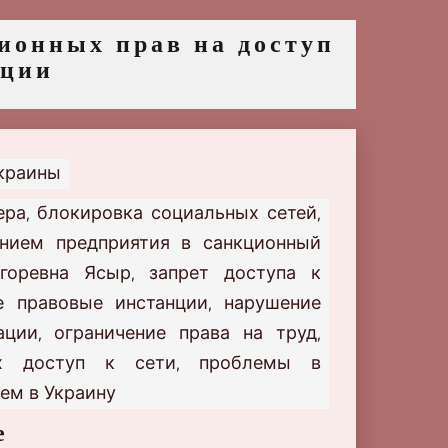
ионных прав на доступ
ации
Украины
ера
блокировка социальных сетей
,
,
нием предприятия в санкционный
горевна Ясыр
запрет доступа к
,
е правовые инстанции
нарушение
,
ации
ограничение права на труд
,
,
их доступ к сети
проблемы в
,
ем в Украину
е