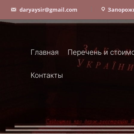
Skip
daryaysir@gmail.com
Запорожь
to
content
Главная
Перечень и стоимо
Контакты