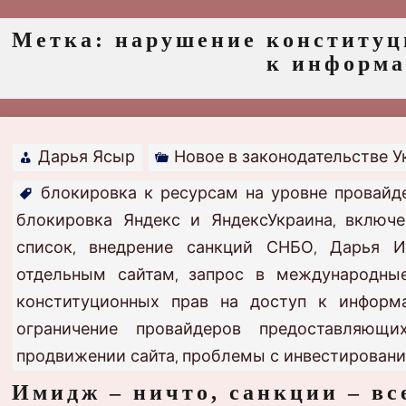
Метка:
нарушение конституц
к информ
Дарья Ясыр
Новое в законодательстве 
блокировка к ресурсам на уровне провайд
блокировка Яндекс и ЯндексУкраина
включе
,
список
внедрение санкций СНБО
Дарья И
,
,
отдельным сайтам
запрос в международны
,
конституционных прав на доступ к информ
ограничение провайдеров предоставляющ
продвижении сайта
проблемы с инвестировани
,
Имидж – ничто, санкции – вс