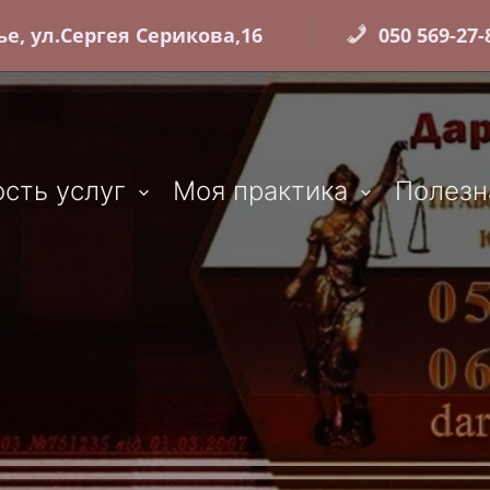
е, ул.Сергея Серикова,16
050 569-27-8
сть услуг
Моя практика
Полезн