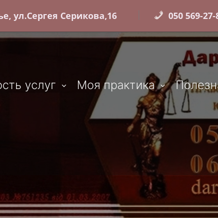
е, ул.Сергея Серикова,16
050 569-27-8
сть услуг
Моя практика
Полезн