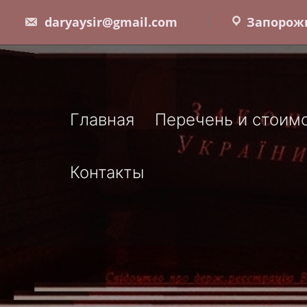
Skip
daryaysir@gmail.com
Запорожь
to
content
Главная
Перечень и стоимо
Контакты