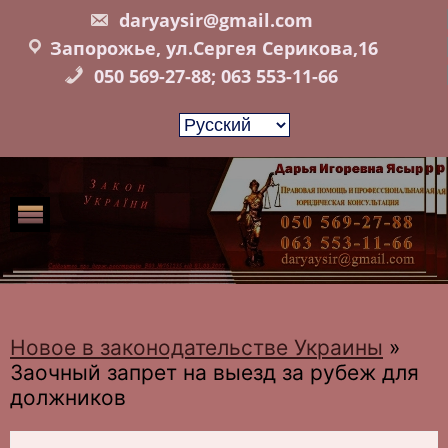
Skip
daryaysir@gmail.com
to
Запорожье, ул.Сергея Серикова,16
content
050 569-27-88; 063 553-11-66
Новое в законодательстве Украины
»
Заочный запрет на выезд за рубеж для
должников